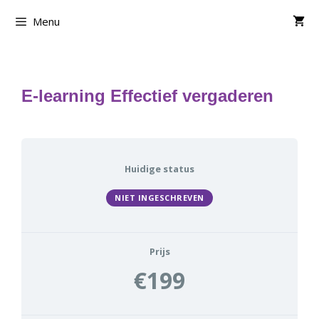
Ga
Menu
naar
de
inhoud
E-learning Effectief vergaderen
Huidige status
NIET INGESCHREVEN
Prijs
€199